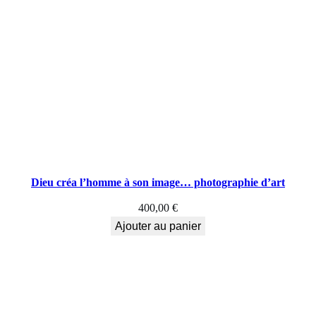
d
'
a
r
t
,
T
Dieu créa l’homme à son image… photographie d’art
i
400,00
€
p
Ajouter au panier
i
s