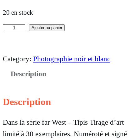
20 en stock
Ajouter au panier
q
u
a
Category:
Photographie noir et blanc
n
Description
t
i
t
Description
é
d
Dans la série far West – Tipis Tirage d’art
e
limité à 30 exemplaires. Numéroté et signé