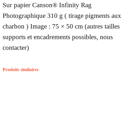
P
Sur papier Canson® Infinity Rag
h
Photographique 310 g ( tirage pigments aux
o
charbon ) Image : 75 × 50 cm (autres tailles
t
supports et encadrements possibles, nous
o
contacter)
g
r
Produits similaires
a
p
h
i
e