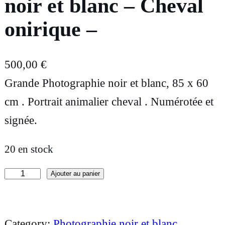
noir et blanc – Cheval
onirique –
500,00
€
Grande Photographie noir et blanc, 85 x 60
cm . Portrait animalier cheval . Numérotée et
signée.
20 en stock
Ajouter au panier
q
u
a
Category:
Photographie noir et blanc