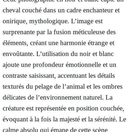
e
cheval couché dans un cadre enchanteur et
p
onirique, mythologique. L’image est
h
surprenante par la fusion méticuleuse des
o
éléments, créant une harmonie étrange et
t
envoûtante. L’utilisation du noir et blanc
o
ajoute une profondeur émotionnelle et un
g
contraste saisissant, accentuant les détails
r
texturés du pelage de l’animal et les ombres
a
délicates de l’environnement naturel. La
p
créature est représentée en position couchée,
h
évoquant à la fois la majesté et la sérénité. Le
i
calme absolu qui émane de cette scène