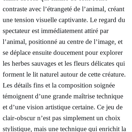
e
contraste avec l’étrangeté de l’animal, créant
n
une tension visuelle captivante. Le regard du
o
spectateur est immédiatement attiré par
i
l’animal, positionné au centre de l’image, et
r
se déplace ensuite doucement pour explorer
e
les herbes sauvages et les fleurs délicates qui
t
forment le lit naturel autour de cette créature.
b
Les détails fins et la composition soignée
l
témoignent d’une grande maîtrise technique
a
et d’une vision artistique certaine. Ce jeu de
n
clair-obscur n’est pas simplement un choix
c
stylistique, mais une technique qui enrichit la