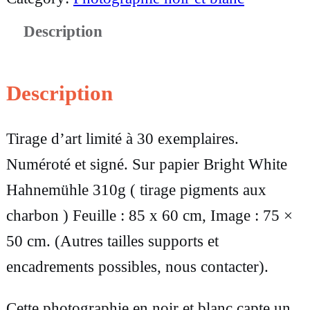
n
Description
t
i
t
Description
é
d
Tirage d’art limité à 30 exemplaires.
e
Numéroté et signé. Sur papier Bright White
G
Hahnemühle 310g ( tirage pigments aux
r
charbon ) Feuille : 85 x 60 cm, Image : 75 ×
a
50 cm. (Autres tailles supports et
n
encadrements possibles, nous contacter).
d
Cette photographie en noir et blanc capte un