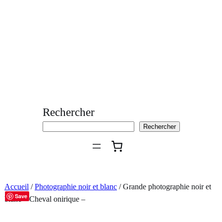
Aller
au
contenu
Rechercher
Rechercher
Accueil
/
Photographie noir et blanc
/ Grande photographie noir et
Save
blanc – Cheval onirique –