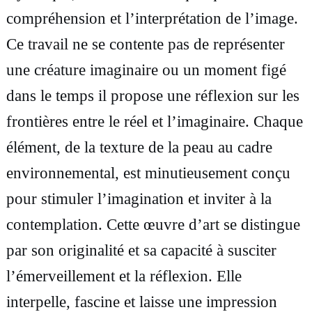
–
compréhension et l’interprétation de l’image.
C
Ce travail ne se contente pas de représenter
h
une créature imaginaire ou un moment figé
e
dans le temps il propose une réflexion sur les
v
frontières entre le réel et l’imaginaire. Chaque
a
élément, de la texture de la peau au cadre
l
environnemental, est minutieusement conçu
o
pour stimuler l’imagination et inviter à la
n
contemplation. Cette œuvre d’art se distingue
i
par son originalité et sa capacité à susciter
r
l’émerveillement et la réflexion. Elle
i
interpelle, fascine et laisse une impression
q