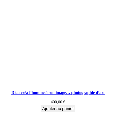
i
e
d
'
a
r
t
,
F
a
Dieu créa l’homme à son image… photographie d’art
s
400,00
€
h
Ajouter au panier
i