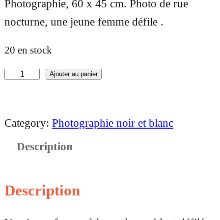
Photographie, 60 x 45 cm. Photo de rue
nocturne, une jeune femme défile .
20 en stock
Ajouter au panier
q
u
a
Category:
Photographie noir et blanc
n
Description
t
i
t
Description
é