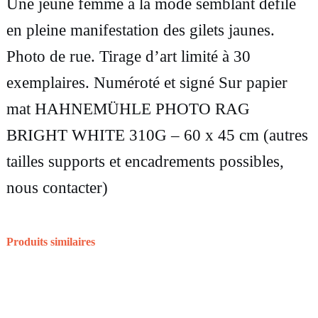
d
Une jeune femme à la mode semblant défilé
e
en pleine manifestation des gilets jaunes.
P
Photo de rue. Tirage d’art limité à 30
h
exemplaires. Numéroté et signé Sur papier
o
mat HAHNEMÜHLE PHOTO RAG
t
BRIGHT WHITE 310G – 60 x 45 cm (autres
o
tailles supports et encadrements possibles,
g
nous contacter)
r
a
Produits similaires
p
h