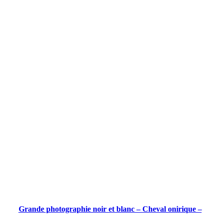
o
n
W
e
e
k
Grande photographie noir et blanc – Cheval onirique –