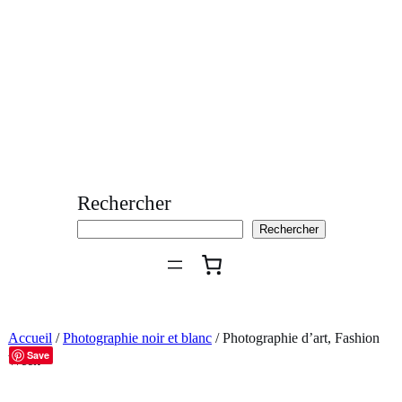
Aller
au
contenu
Rechercher
Rechercher
Accueil
/
Photographie noir et blanc
/ Photographie d’art, Fashion
Save
Week