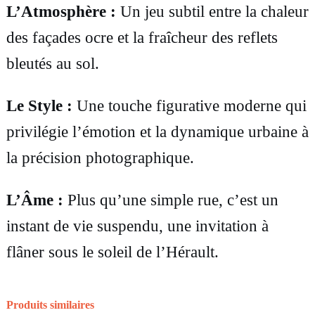
h
L’Atmosphère :
Un jeu subtil entre la chaleur
u
des façades ocre et la fraîcheur des reflets
i
bleutés au sol.
l
L
e Style :
Une touche figurative moderne qui
e
privilégie l’émotion et la dynamique urbaine à
s
la précision photographique.
u
r
L’Âme :
Plus qu’une simple rue, c’est un
t
instant de vie suspendu, une invitation à
o
flâner sous le soleil de l’Hérault.
i
l
Produits similaires