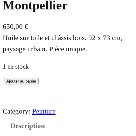
Montpellier
650,00
€
Huile sur toile et châssis bois. 92 x 73 cm,
paysage urbain. Pièce unique.
1 en stock
Ajouter au panier
q
u
a
Category:
Peinture
n
Description
t