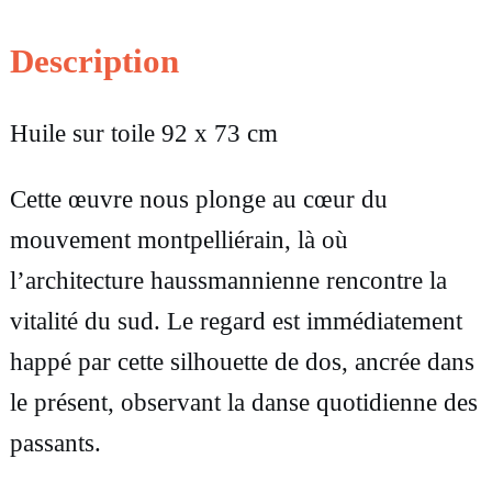
i
t
Description
é
Huile sur toile 92 x 73 cm
d
e
Cette œuvre nous plonge au cœur du
T
mouvement montpelliérain, là où
a
l’architecture haussmannienne rencontre la
b
vitalité du sud. Le regard est immédiatement
l
happé par cette silhouette de dos, ancrée dans
e
le présent, observant la danse quotidienne des
a
passants.
u