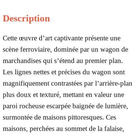
i
t
Description
é
Cette œuvre d’art captivante présente une
d
scène ferroviaire, dominée par un wagon de
e
marchandises qui s’étend au premier plan.
G
Les lignes nettes et précises du wagon sont
r
magnifiquement contrastées par l’arrière-plan
a
plus doux et texturé, mettant en valeur une
n
paroi rocheuse escarpée baignée de lumière,
d
surmontée de maisons pittoresques. Ces
t
maisons, perchées au sommet de la falaise,
a