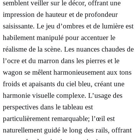
semblent veiller sur le décor, offrant une
b
impression de hauteur et de profondeur
l
saisissante. Le jeu d’ombres et de lumière est
e
habilement manipulé pour accentuer le
a
réalisme de la scène. Les nuances chaudes de
u
l’ocre et du marron dans les pierres et le
h
wagon se mêlent harmonieusement aux tons
u
froids et apaisants du ciel bleu, créant une
i
harmonie visuelle complexe. L’usage des
l
perspectives dans le tableau est
e
particulièrement remarquable; l’œil est
,
naturellement guidé le long des rails, offrant
T