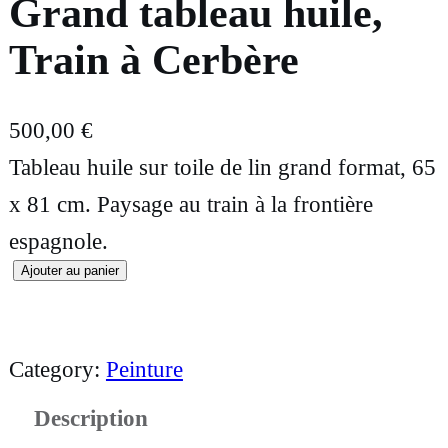
Grand tableau huile,
Train à Cerbère
500,00
€
Tableau huile sur toile de lin grand format, 65
x 81 cm. Paysage au train à la frontière
espagnole.
Ajouter au panier
q
u
a
Category:
Peinture
n
Description
t