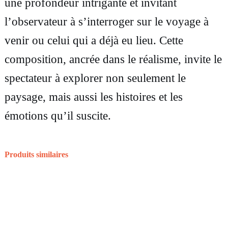
une profondeur intrigante et invitant
r
l’observateur à s’interroger sur le voyage à
a
venir ou celui qui a déjà eu lieu. Cette
i
composition, ancrée dans le réalisme, invite le
n
spectateur à explorer non seulement le
à
paysage, mais aussi les histoires et les
C
émotions qu’il suscite.
e
r
b
Produits similaires
è
r
e