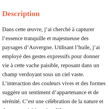
i
t
Description
é
Dans cette œuvre, j’ai cherché à capturer
d
l’essence tranquille et majestueuse des
e
paysages d’Auvergne. Utilisant l’huile, j’ai
T
employé des gestes expressifs pour donner
a
vie à cette vache paisible, reposant dans un
b
champ verdoyant sous un ciel vaste.
l
L’interaction des couleurs vives et des formes
e
suggère un sentiment d’appartenance et de
a
sérénité. C’est une célébration de la nature et
u