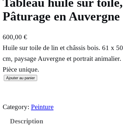
Tableau huile sur toile,
Pâturage en Auvergne
600,00
€
Huile sur toile de lin et châssis bois. 61 x 50
cm, paysage Auvergne et portrait animalier.
Pièce unique.
Ajouter au panier
q
u
a
Category:
Peinture
n
Description
t