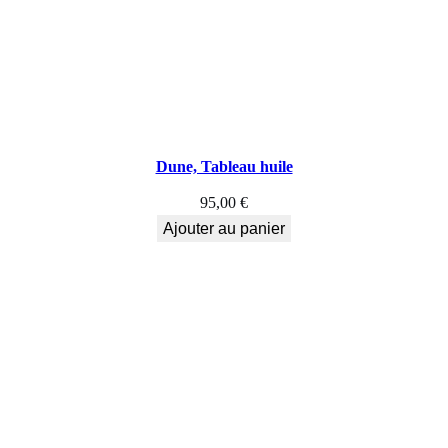
u
v
e
r
Dune, Tableau huile
g
95,00
€
n
Ajouter au panier
e