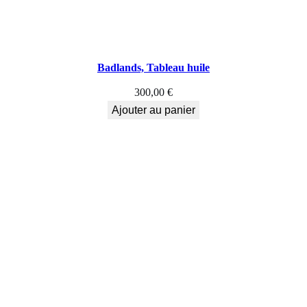
e
,
P
Badlands, Tableau huile
â
300,00
€
t
Ajouter au panier
u
r
a
g
e
e
n
A