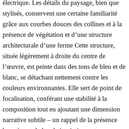
électrique. Les détails du paysage, bien que
u
stylisés, conservent une certaine familiarité
r
grâce aux courbes douces des collines et à la
t
présence de végétation et d’une structure
o
architecturale d’une ferme Cette structure,
i
située légèrement à droite du centre de
l
l’œuvre, est peinte dans des tons de bleu et de
e
blanc, se détachant nettement contre les
,
couleurs environnantes. Elle sert de point de
A
focalisation, conférant une stabilité à la
u
composition tout en ajoutant une dimension
v
narrative subtile – un rappel de la présence
e