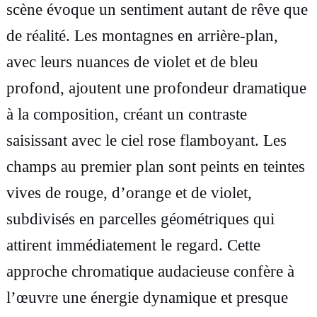
scène évoque un sentiment autant de rêve que
a
de réalité. Les montagnes en arrière-plan,
b
avec leurs nuances de violet et de bleu
l
profond, ajoutent une profondeur dramatique
e
à la composition, créant un contraste
a
saisissant avec le ciel rose flamboyant. Les
u
champs au premier plan sont peints en teintes
h
vives de rouge, d’orange et de violet,
u
subdivisés en parcelles géométriques qui
i
attirent immédiatement le regard. Cette
l
approche chromatique audacieuse confère à
e
l’œuvre une énergie dynamique et presque
s