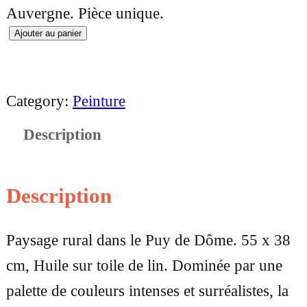
Auvergne. Pièce unique.
Ajouter au panier
q
u
a
Category:
Peinture
n
Description
t
i
t
Description
é
Paysage rural dans le Puy de Dôme. 55 x 38
d
cm, Huile sur toile de lin. Dominée par une
e
palette de couleurs intenses et surréalistes, la
T