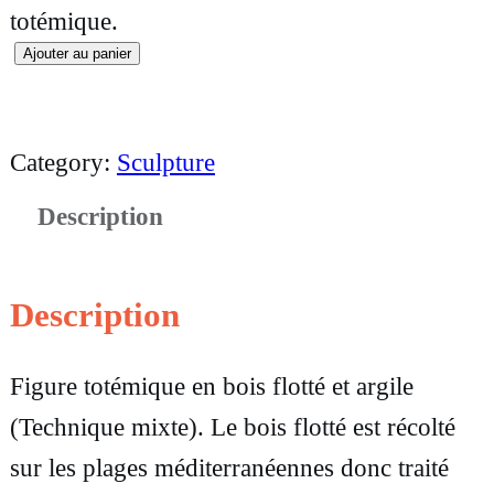
totémique.
Ajouter au panier
q
u
a
Category:
Sculpture
n
Description
t
i
t
Description
é
Figure totémique en bois flotté et argile
d
(Technique mixte). Le bois flotté est récolté
e
sur les plages méditerranéennes donc traité
S