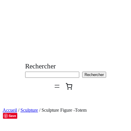
Aller
au
contenu
Rechercher
Rechercher
Accueil
/
Sculpture
/ Sculpture Figure -Totem
Save