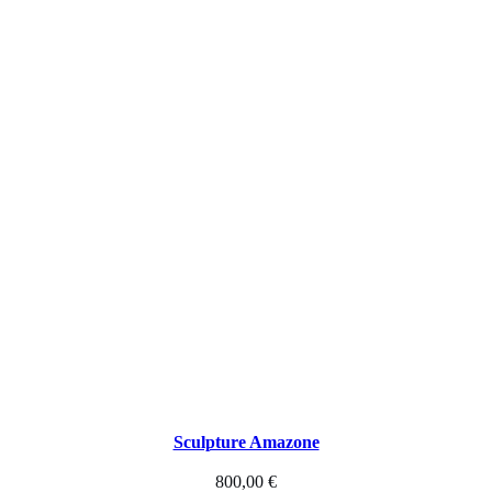
r
e
-
T
o
t
e
m
Sculpture Amazone
800,00
€