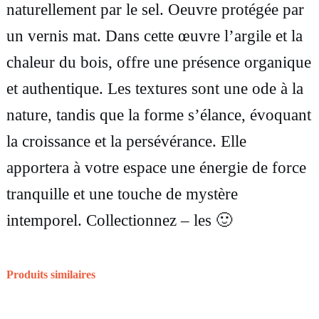
naturellement par le sel. Oeuvre protégée par
c
un vernis mat. Dans cette œuvre l’argile et la
u
chaleur du bois, offre une présence organique
l
et authentique. Les textures sont une ode à la
p
nature, tandis que la forme s’élance, évoquant
t
la croissance et la persévérance. Elle
u
apportera à votre espace une énergie de force
r
tranquille et une touche de mystère
e
intemporel. Collectionnez – les 🙂
F
i
g
Produits similaires
u