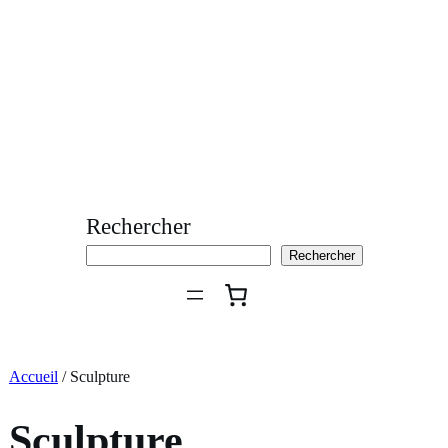
Aller
au
contenu
Rechercher
Rechercher
Accueil
/ Sculpture
Sculpture