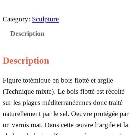
u
a
Category:
Sculpture
n
Description
t
i
t
Description
é
Figure totémique en bois flotté et argile
d
(Technique mixte). Le bois flotté est récolté
e
sur les plages méditerranéennes donc traité
S
naturellement par le sel. Oeuvre protégée par
c
un vernis mat. Dans cette œuvre l’argile et la
u