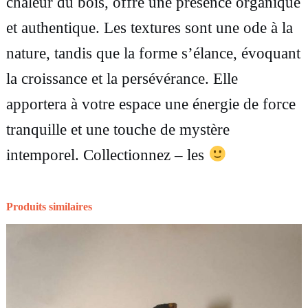
chaleur du bois, offre une présence organique
l
et authentique. Les textures sont une ode à la
p
nature, tandis que la forme s’élance, évoquant
t
la croissance et la persévérance. Elle
u
apportera à votre espace une énergie de force
r
tranquille et une touche de mystère
e
intemporel. Collectionnez – les
F
i
g
Produits similaires
u
r
e
-