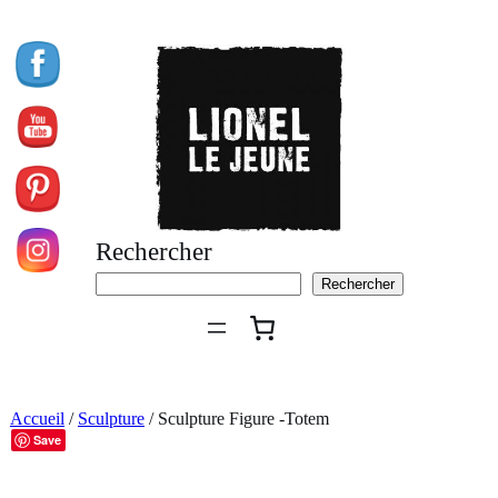
Aller
au
contenu
Rechercher
Rechercher
Accueil
/
Sculpture
/ Sculpture Figure -Totem
Save