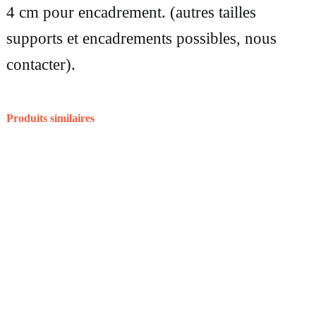
P
4 cm pour encadrement. (autres tailles
h
supports et encadrements possibles, nous
o
contacter).
t
o
Produits similaires
g
r
a
p
h
i
e