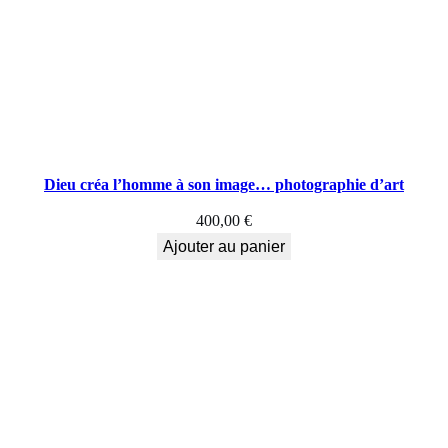
d
'
a
r
t
Dieu créa l’homme à son image… photographie d’art
,
400,00
€
P
Ajouter au panier
h
é
n
i
x