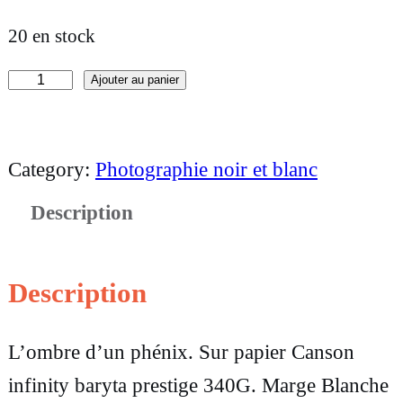
20 en stock
Ajouter au panier
q
u
a
Category:
Photographie noir et blanc
n
Description
t
i
t
Description
é
d
L’ombre d’un phénix. Sur papier Canson
e
infinity baryta prestige 340G. Marge Blanche