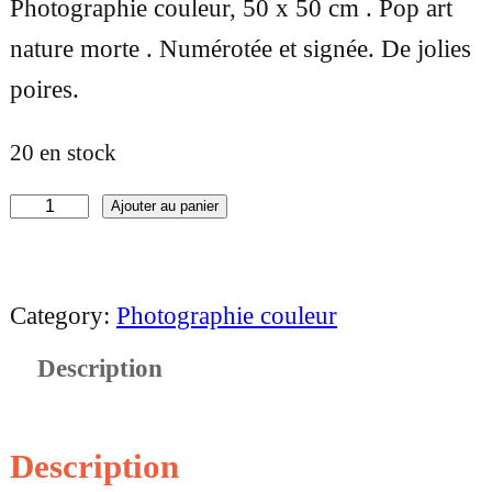
Photographie couleur, 50 x 50 cm . Pop art
nature morte . Numérotée et signée. De jolies
poires.
20 en stock
Ajouter au panier
q
u
a
Category:
Photographie couleur
n
Description
t
i
t
Description