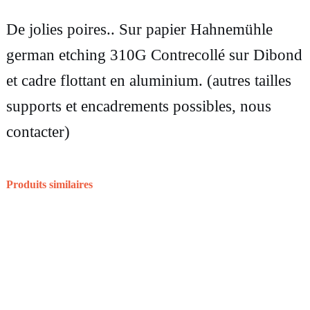
é
d
De jolies poires.. Sur papier Hahnemühle
e
german etching 310G Contrecollé sur Dibond
P
et cadre flottant en aluminium. (autres tailles
h
supports et encadrements possibles, nous
o
contacter)
t
o
Produits similaires
g
r
a
p