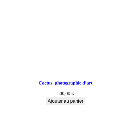
h
i
e
d
'
a
r
t
Cactus, photographie d’art
,
500,00
€
M
Ajouter au panier
i
l
i