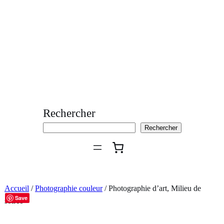
Aller
au
contenu
Rechercher
Rechercher
Accueil
/
Photographie couleur
/ Photographie d’art, Milieu de
Save
soirée