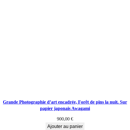
e
u
d
e
s
o
i
r
é
Grande Photographie d’art encadrée, Forêt de pins la nuit. Sur
e
papier japonais Awagami
900,00
€
Ajouter au panier