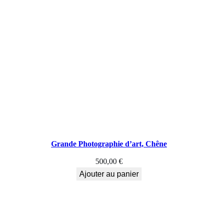
s
i
t
i
o
n
2
0
Grande Photographie d’art, Chêne
2
500,00
€
Ajouter au panier
3