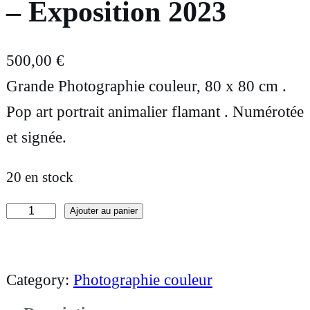
– Exposition 2023
500,00
€
Grande Photographie couleur, 80 x 80 cm .
Pop art portrait animalier flamant . Numérotée
et signée.
20 en stock
Ajouter au panier
q
u
a
Category:
Photographie couleur
n