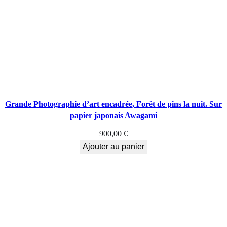
n
s
l
'
e
Grande Photographie d’art encadrée, Forêt de pins la nuit. Sur
a
papier japonais Awagami
u
900,00
€
Ajouter au panier
–
E
x
p
o