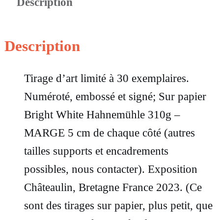
Description
t
i
t
Description
é
d
Tirage d’art limité à 30 exemplaires.
e
Numéroté, embossé et signé; Sur papier
G
Bright White Hahnemühle 310g –
r
MARGE 5 cm de chaque côté (autres
a
tailles supports et encadrements
n
possibles, nous contacter). Exposition
d
Châteaulin, Bretagne France 2023. (Ce
e
sont des tirages sur papier, plus petit, que