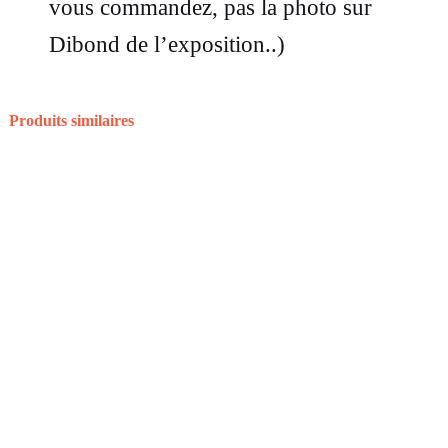
P
vous commandez, pas la photo sur
h
Dibond de l’exposition..)
o
t
Produits similaires
o
g
r
a
p
h
i
e