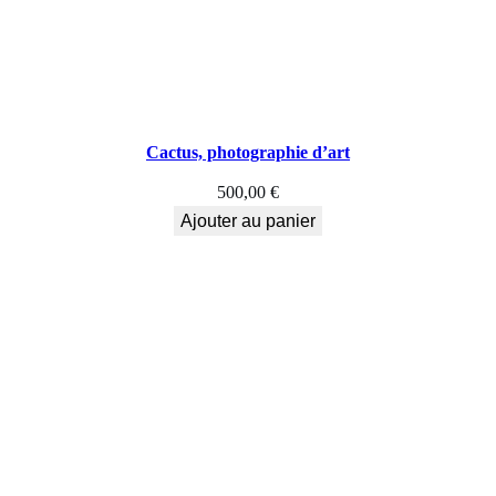
d
'
a
r
Cactus, photographie d’art
t
500,00
€
,
Ajouter au panier
L
e
b
e
c
d
a