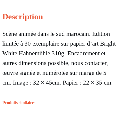
i
t
Description
é
d
Scène animée dans le sud marocain. Edition
e
limitée à 30 exemplaire sur papier d’art Bright
P
White Hahnemühle 310g. Encadrement et
h
autres dimensions possible, nous contacter,
o
œuvre signée et numérotée sur marge de 5
t
cm. Image : 32 × 45cm. Papier : 22 × 35 cm.
o
g
Produits similaires
r