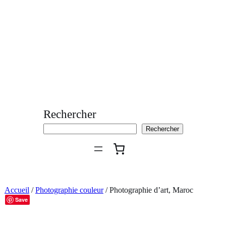
Aller
au
contenu
Rechercher
Rechercher
Accueil
/
Photographie couleur
/ Photographie d’art, Maroc
Save