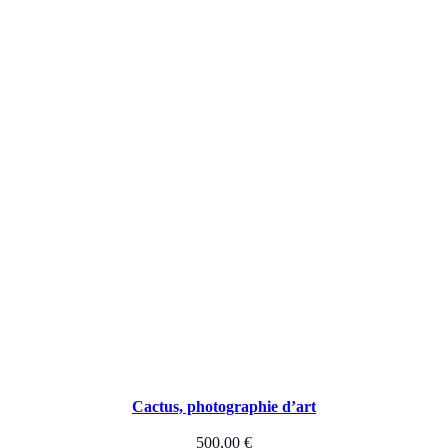
a
p
h
i
e
d
'
a
r
t
,
Cactus, photographie d’art
M
500,00
€