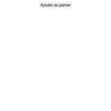
a
Ajouter au panier
r
o
c