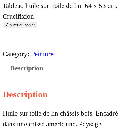
Tableau huile sur Toile de lin, 64 x 53 cm.
Crucifixion.
Ajouter au panier
q
u
a
Category:
Peinture
n
Description
t
i
t
Description
é
Huile sur toile de lin châssis bois. Encadré
d
dans une caisse américaine. Paysage
e