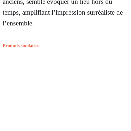
anciens, semble évoquer un lieu hors du
r
temps, amplifiant l’impression surréaliste de
u
l’ensemble.
c
i
f
Produits similaires
i
é
s