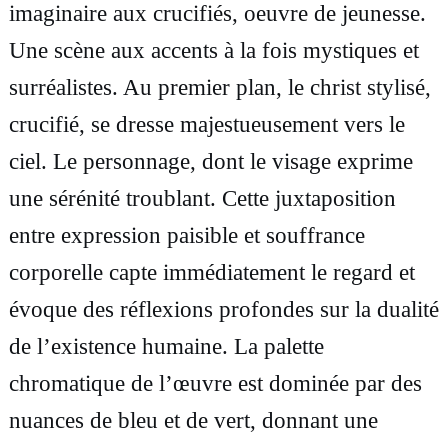
imaginaire aux crucifiés, oeuvre de jeunesse.
T
Une scène aux accents à la fois mystiques et
a
surréalistes. Au premier plan, le christ stylisé,
b
crucifié, se dresse majestueusement vers le
l
ciel. Le personnage, dont le visage exprime
e
une sérénité troublant. Cette juxtaposition
a
entre expression paisible et souffrance
u
corporelle capte immédiatement le regard et
h
évoque des réflexions profondes sur la dualité
u
de l’existence humaine. La palette
i
chromatique de l’œuvre est dominée par des
l
nuances de bleu et de vert, donnant une
e