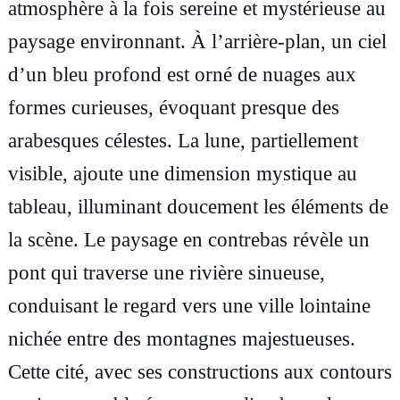
atmosphère à la fois sereine et mystérieuse au
e
paysage environnant. À l’arrière-plan, un ciel
n
d’un bleu profond est orné de nuages aux
c
formes curieuses, évoquant presque des
a
arabesques célestes. La lune, partiellement
d
visible, ajoute une dimension mystique au
r
tableau, illuminant doucement les éléments de
é
la scène. Le paysage en contrebas révèle un
,
pont qui traverse une rivière sinueuse,
L
conduisant le regard vers une ville lointaine
e
nichée entre des montagnes majestueuses.
s
Cette cité, avec ses constructions aux contours
c