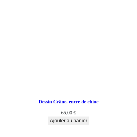
f
u
s
a
i
n
,
E
t
Dessin Crâne, encre de chine
u
65,00
€
d
Ajouter au panier
e