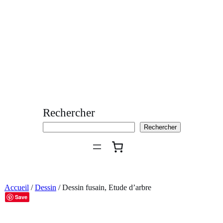
Aller
au
contenu
Rechercher
Rechercher
Accueil
/
Dessin
/ Dessin fusain, Etude d’arbre
Save