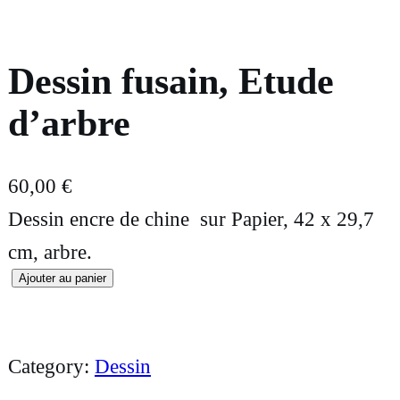
Dessin fusain, Etude
d’arbre
60,00
€
Dessin encre de chine sur Papier, 42 x 29,7
cm, arbre.
Ajouter au panier
q
u
a
Category:
Dessin
n