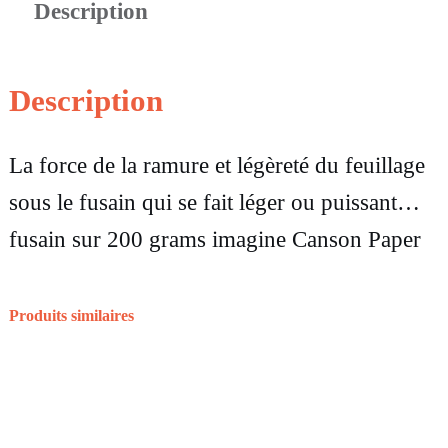
Description
t
i
t
Description
é
La force de la ramure et légèreté du feuillage
d
sous le fusain qui se fait léger ou puissant…
e
fusain sur 200 grams imagine Canson Paper
D
e
s
Produits similaires
s
i
n