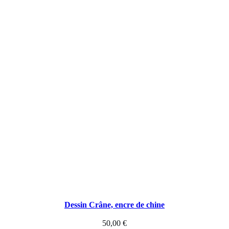
d
'
a
r
b
r
e
Dessin Crâne, encre de chine
50,00
€