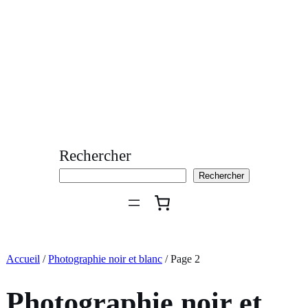
Aller
au
contenu
Rechercher
Rechercher
Accueil
/
Photographie noir et blanc
/ Page 2
Photographie noir et